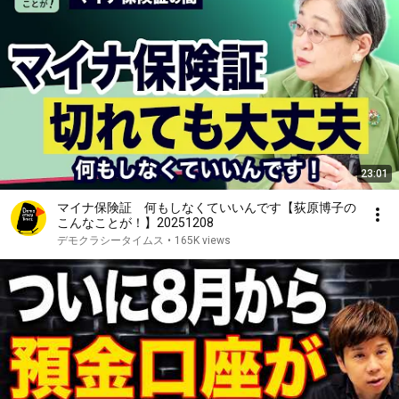
23:01
マイナ保険証 何もしなくていいんです【荻原博子の
こんなことが！】20251208
デモクラシータイムス
•
165K views