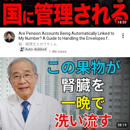
18:50
Are Pension Accounts Being Automatically Linked to
My Number? A Guide to Handling the Envelopes f...
脱・税理士スガワラくん
Auto-dubbed
1.4M views
38:19