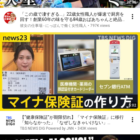
22:36
「この歳で凄すぎる…」22歳女性職人が爆速で厨房を
回す！創業60年の味を守る84歳おばあちゃんと絶品
とり天
彼女の仕事場 - にっぽんで働く女性職人
•
797K views
5:02
【“健康保険証”が期限切れ】「マイナ保険証」に移行
「知らなかった」「なぜしなきゃいけない」
【news23】｜TBS NEWS DIG
TBS NEWS DIG Powered by JNN
•
343K views