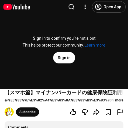
Open App
Sign in to confirm you’re not a bot
This helps protect our community.
Learn more
Sign in
【スマホ篇】マイナンバーカードの健康保険証利用の申込
@
%E3%83%9E%E3%82%A4%E3%83%8A%E3%83%B3%E3%83%90%E3%83%
more
Subscribe
Comments