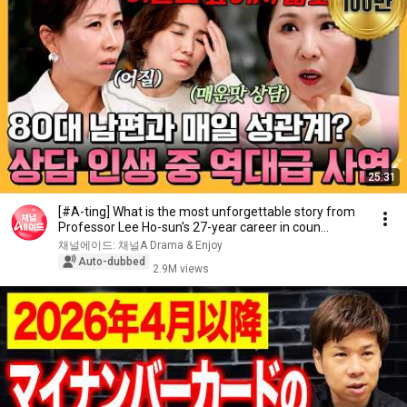
25:31
[#A-ting] What is the most unforgettable story from
Professor Lee Ho-sun's 27-year career in coun...
채널에이드: 채널A Drama & Enjoy
Auto-dubbed
2.9M views