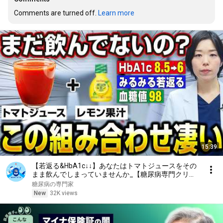
Comments are turned off. 
Learn more
15:39
【若返る&HbA1c↓↓】あなたはトマトジュースをその
まま飲んでしまっていませんか_【糖尿病専門クリニ
ック現役医師】
糖尿病の専門家
New
32K views