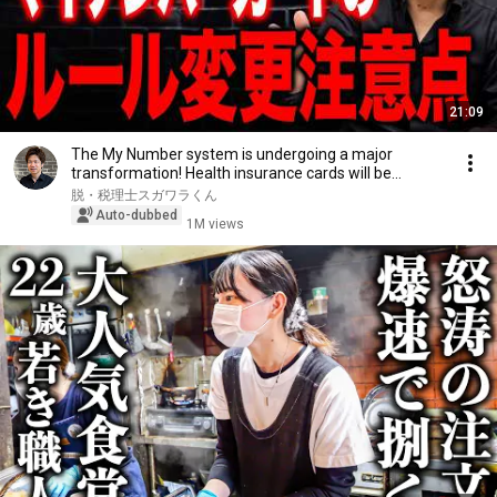
21:09
The My Number system is undergoing a major
transformation! Health insurance cards will be
abolish...
脱・税理士スガワラくん
Auto-dubbed
1M views