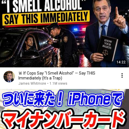
14:22
🚨 If Cops Say "I Smell Alcohol" — Say THIS
Immediately (It's a Trap)
James Whitmore
•
1.1M views