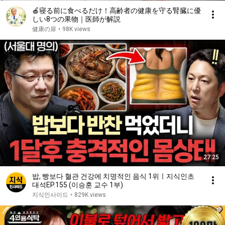
🍎寝る前に食べるだけ！高齢者の健康を守る腎臓に優
しい8つの果物｜医師が解説
健康の扉
•
98K views
27:25
밥, 빵보다 혈관 건강에 치명적인 음식 1위ㅣ지식인초
대석EP.155 (이승훈 교수 1부)
지식인사이드
•
829K views