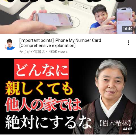
16:40
[Important points] iPhone My Number Card
[Comprehensive explanation]
かじがや電器店
•
485K views
44:05